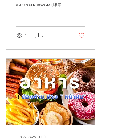
และกระเพาะพร่อง (脾胃虚
弱) หรือ พลังชี่ติดขัดใน
ลำไส้ (气滞) ทำให้ระบบย่อย
และการขับถ่ายทำงานไม่
สมดุล ท้องอืด → พลังชี่ไม่
ไหลเวียน อาหารค้างใน
1
0
กระเพาะ ท้องผูก → ลำไส้
แห้ง หรือพลังชี่ไม่พอผลักของ
เสียออก แนวทางดูแลตาม
แพทย์จีน ดื่มน้ำอุ่นหรือชา
สมุนไพรอุ่นๆ เช่น ขิง
เก๊กฮวย ตะไคร้ กินอาหาร
ตรงเวลา หลีกเลี่ยงของเย็น
จัด ของทอด ของมัน ฝังเข็ม/
ครอบแก้ว ช่วยกระตุ้นการ
ไหลเวียนของพลังชี่ นวดรอบ
สะดือเบาๆ ช่วยให้ระบบขับ
ถ่ายทำงานดีขึ้น ผ่อนคลาย
จิตใจ ลดเครียด...
Jun 27, 2026
∙
1
min