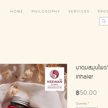
H O M E
P H I L O S O P H Y
S E R V I C E S
P R O 
ยาดมสมุนไพร
Inhaler
Pric
฿50.00
Quantity
*