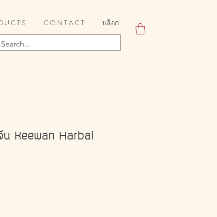
D U C T S
C O N T A C T
บล็อก
จีน Keewan Harbal
e