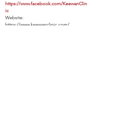
https://www.facebook.com/KeewanClin
ic
Website: 
https://www.keewanclinic.com/
Line: @keewanclinic หรือ 
https://lin.ee/r6t0MsU
#Keewan
#ก
ีวรรณ 
#ก
ีวรรณคลินิก 
#ศาสตร
์จีน 
#แพทย
์แผนจีน 
#แพทย
์ทาง
เลือก 
#ฝ
ังเข็ม 
#ปร
ับสมดุล#ฝังเข็มรักษา
สมดุล 
#รมยา
#ยาจ
ีน 
#ท
ุยหนาจัดกระดูก 
#กวาซา
#ครอบเเก
้ว
See All
Recent Posts