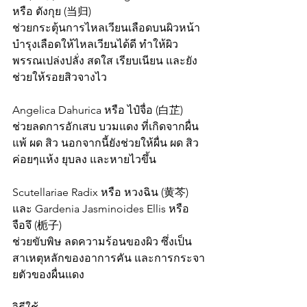
หรือ ตังกุย (当归)
ช่วยกระตุ้นการไหลเวียนเลือดบนผิวหน้า 
บำรุงเลือดให้ไหลเวียนได้ดี ทำให้ผิว
พรรณเปล่งปลั่ง สดใส เรียบเนียน และยัง
ช่วยให้รอยสิวจางไว
Angelica Dahurica หรือ ไป๋จื่อ (白芷)
ช่วยลดการอักเสบ บวมแดง ที่เกิดจากผื่น
แพ้ ผด สิว นอกจากนี้ยังช่วยให้ผื่น ผด สิว 
ค่อยๆแห้ง ยุบลง และหายไวขึ้น
Scutellariae Radix หรือ หวงฉิน (黄芩) 
และ Gardenia Jasminoides Ellis หรือ 
จือจึ (栀子)
ช่วยขับพิษ ลดความร้อนของผิว ซึ่งเป็น
สาเหตุหลักของอาการคัน และการกระจา
ยตัวของผื่นแดง